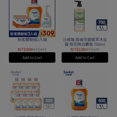
新客體驗組3入組
沙威隆 英倫花園植萃沐浴
露 桂花與白麝香 700ml
NT$309
NT$437
NT$139
NT$179
Add to Cart
Add to Cart