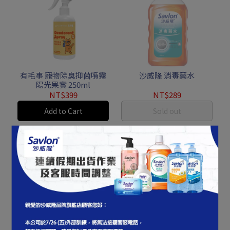
有毛事 寵物除臭抑菌噴霧
沙威隆 消毒藥水
陽光果實 250ml
NT$399
NT$289
Add to Cart
Sold out
夢研所 好夢香浴露 月光玫
夢研所 好夢香浴露 琥珀森