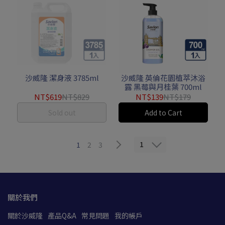
沙威隆 潔身液 3785ml
沙威隆 英倫花園植萃沐浴
露 黑莓與月桂葉 700ml
NT$619
NT$829
NT$139
NT$179
Sold out
Add to Cart
1
1
2
3
關於我們
關於沙威隆
產品Q&A
常見問題
我的帳戶